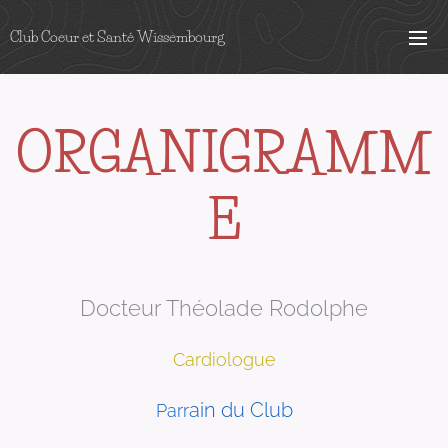
Club Coeur et Santé Wissembourg
ORGANIGRAMM
E
Docteur Théolade Rodolphe
Cardiologue
ain du Club
Parr