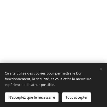
Ce site utilise des cookies pour permettre le bon
fonctionnement, la sécurité, et vous offrir la meilleure
expérience utilisateur possible.
Images fournies par
Pexels
N'acceptez que le nécessaire
Tout accepter
Optimisé par
Webnode
Cookies